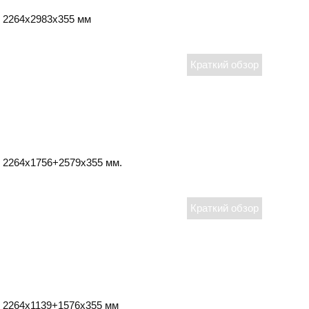
2264х2983х355 мм
2264х1756+2579х355 мм.
2264х1139+1576х355 мм