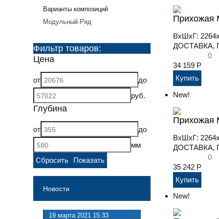
Варианты композиций
Прихожая М
Модульный Ряд
ВхШхГ: 2264
ДОСТАВКА, П
Фильтр товаров:
0
Цена
34 159
Р
от
до
New!
руб.
Глубина
Прихожая М
от
до
ВхШхГ: 2264
мм
ДОСТАВКА, П
0
35 242
Р
Новости
New!
19 марта 2021
15:33