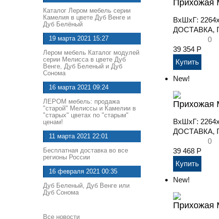
Прихожая М
Каталог Лером мебель серии
Камелия в цвете Дуб Венге и
ВхШхГ: 2264x
Дуб Белёный
ДОСТАВКА, П
19 марта 2021
15:27
0
39 354
Р
Лером мебель Каталог модулей
серии Мелисса в цвете Дуб
Венге, Дуб Беленый и Дуб
Сонома
New!
16 марта 2021
09:24
ЛЕРОМ мебель: продажа
Прихожая М
"старой" Мелиссы и Камелии в
"старых" цветах по "старым"
ВхШхГ: 2264
ценам!
ДОСТАВКА, П
11 марта 2021
22:01
0
39 468
Р
Бесплатная доставка во все
регионы России
16 февраля 2021
00:35
New!
Дуб Беленый, Дуб Венге или
Дуб Сонома
Прихожая М
Все новости