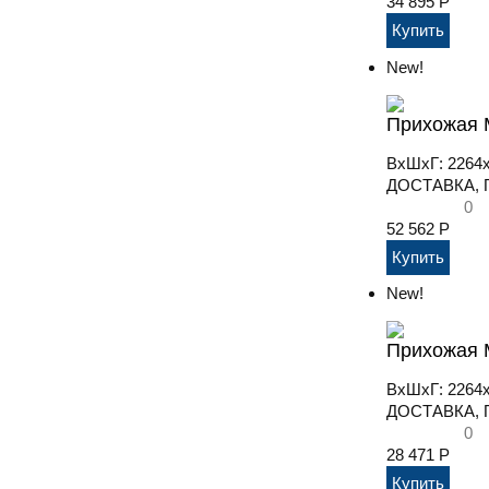
34 895
Р
New!
Прихожая 
ВхШхГ: 2264
ДОСТАВКА, П
0
52 562
Р
New!
Прихожая М
ВхШхГ: 2264
ДОСТАВКА, П
0
28 471
Р