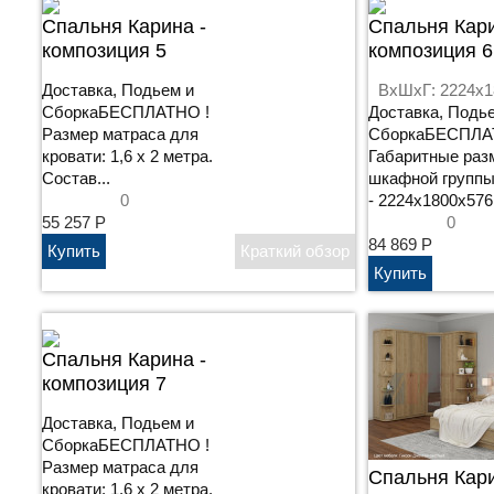
Cпальня Карина -
Cпальня Кари
композиция 5
композиция 6
Доставка, Подьем и
ВхШхГ: 2224x1
СборкаБЕСПЛАТНО !
Доставка, Подь
Размер матраса для
СборкаБЕСПЛА
кровати: 1,6 х 2 метра.
Габаритные раз
Состав...
шкафной группы
0
- 2224х1800х576.
55 257
Р
0
84 869
Р
Cпальня Карина -
композиция 7
Доставка, Подьем и
СборкаБЕСПЛАТНО !
Размер матраса для
Cпальня Кари
кровати: 1,6 х 2 метра.