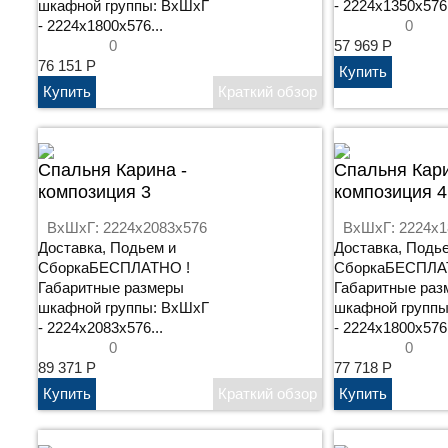
шкафной группы: ВхШхГ
- 2224х1350х576.
- 2224х1800х576...
0
0
57 969
Р
76 151
Р
Cпальня Карина -
Cпальня Кари
композиция 3
композиция 4
ВхШхГ: 2224x2083x576
ВхШхГ: 2224x1
Доставка, Подьем и
Доставка, Подь
СборкаБЕСПЛАТНО !
СборкаБЕСПЛА
Габаритные размеры
Габаритные раз
шкафной группы: ВхШхГ
шкафной группы
- 2224х2083х576...
- 2224х1800х576.
0
0
89 371
Р
77 718
Р