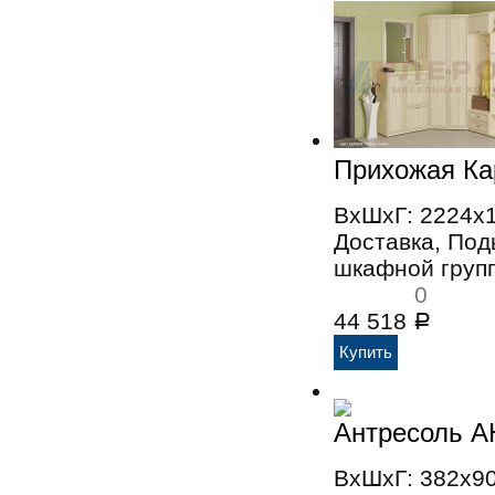
Прихожая Ка
ВхШхГ: 2224x
Доставка, По
шкафной групп
0
44 518
Р
Антресоль А
ВхШхГ: 382x9