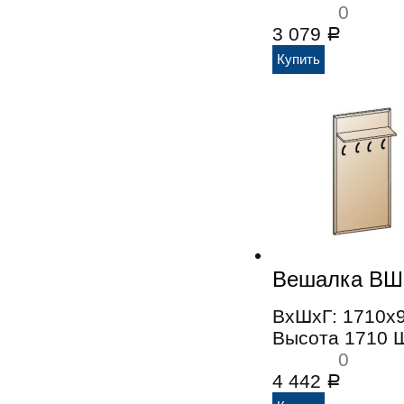
0
3 079
Р
Вешалка ВШ
ВхШхГ: 1710x
Высота 1710 
0
4 442
Р