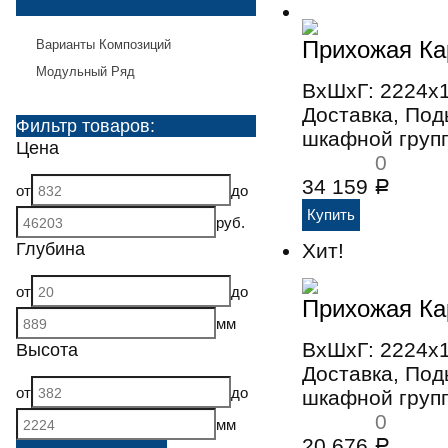
Прихожая Ка
Варианты Композиций
Модульный Ряд
ВхШхГ: 2224x
Доставка, По
Фильтр товаров:
шкафной групп
Цена
0
34 159
Р
от
до
руб.
Хит!
Глубина
от
до
Прихожая Ка
мм
ВхШхГ: 2224x
Высота
Доставка, По
от
до
шкафной групп
0
мм
20 676
Р