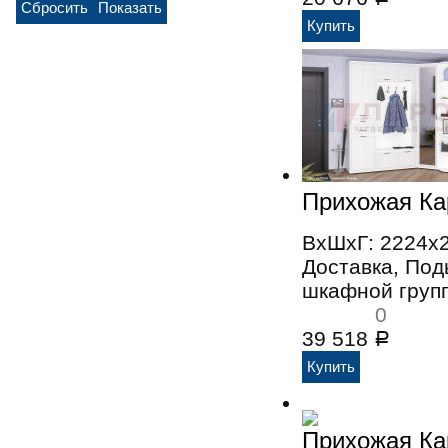
Прихожая Ка
ВхШхГ: 2224x
Доставка, По
шкафной групп
0
39 518
Р
Прихожая Ка